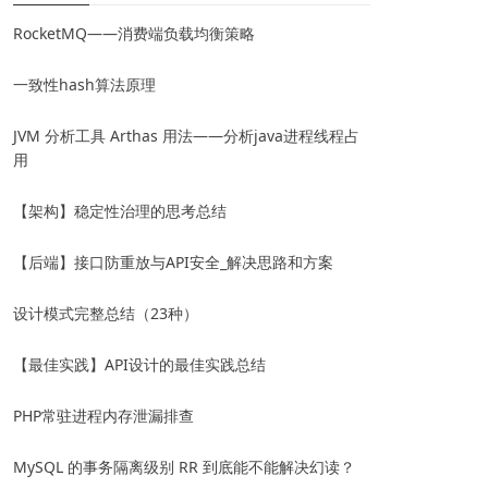
RocketMQ——消费端负载均衡策略
一致性hash算法原理
JVM 分析工具 Arthas 用法——分析java进程线程占
用
【架构】稳定性治理的思考总结
【后端】接口防重放与API安全_解决思路和方案
设计模式完整总结（23种）
【最佳实践】API设计的最佳实践总结
PHP常驻进程内存泄漏排查
MySQL 的事务隔离级别 RR 到底能不能解决幻读？