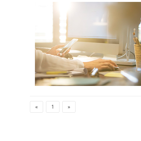
«
1
»