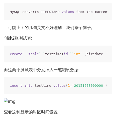
MySQL converts TIMESTAMP 
values
 from the current 
ti
可能上面的几句英文不好理解，我们举个例子。
创建2张测试表:
create
` `
table
` `
testtime(
id
``
int
``
,hiredate 
``
tim
向这两个测试表中分别插入一笔测试数据
insert
into
 testtime 
values
(
1
,
'20151208000000'
);
ins
查看这种显示的时区时间设置