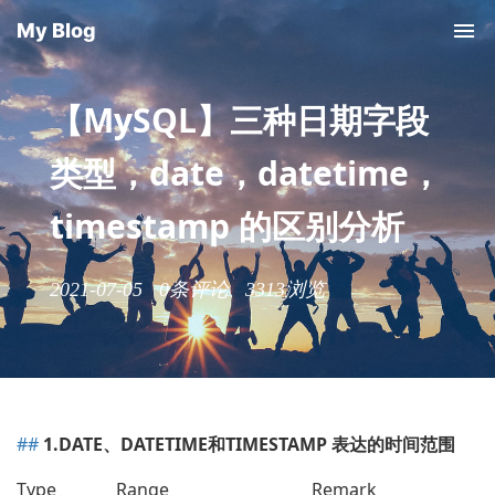
My Blog
【MySQL】三种日期字段
类型，date，datetime，
timestamp 的区别分析
2021-07-05
0条评论
3313浏览
1.DATE、DATETIME和TIMESTAMP 表达的时间范围
Type
Range
Remark