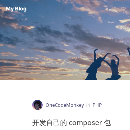
My Blog
OneCodeMonkey
in
PHP
开发自己的 composer 包