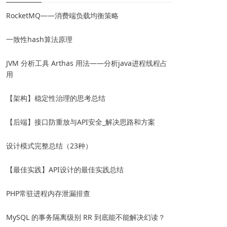
RocketMQ——消费端负载均衡策略
一致性hash算法原理
JVM 分析工具 Arthas 用法——分析java进程线程占
用
【架构】稳定性治理的思考总结
【后端】接口防重放与API安全_解决思路和方案
设计模式完整总结（23种）
【最佳实践】API设计的最佳实践总结
PHP常驻进程内存泄漏排查
MySQL 的事务隔离级别 RR 到底能不能解决幻读？