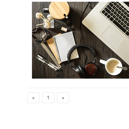
«
1
»