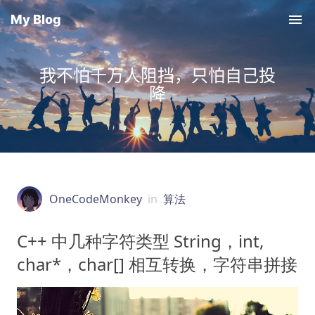
My Blog
我不怕千万人阻挡，只怕自己投
降
OneCodeMonkey
in
算法
C++ 中几种字符类型 String，int,
char*，char[] 相互转换，字符串拼接