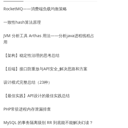
RocketMQ——消费端负载均衡策略
一致性hash算法原理
JVM 分析工具 Arthas 用法——分析java进程线程占
用
【架构】稳定性治理的思考总结
【后端】接口防重放与API安全_解决思路和方案
设计模式完整总结（23种）
【最佳实践】API设计的最佳实践总结
PHP常驻进程内存泄漏排查
MySQL 的事务隔离级别 RR 到底能不能解决幻读？