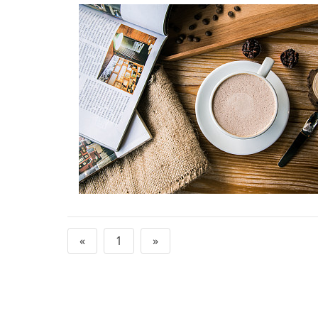
«
1
»